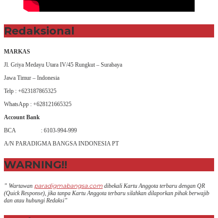
Redaksional
MARKAS
Jl. Griya Medayu Utara IV/45 Rungkut – Surabaya
Jawa Timur – Indonesia
Telp : +623187865325
WhatsApp : +628121665325
Account Bank
BCA : 6103-994-999
A/N PARADIGMA BANGSA INDONESIA PT
WARNING!!
paradigmabangsa.com
” Wartawan
dibekali Kartu Anggota terbaru dengan QR
(Q
uick Response
), jika tanpa Kartu Anggota terbaru silahkan dilaporkan pihak berwajib
dan atau hubungi Redaksi”