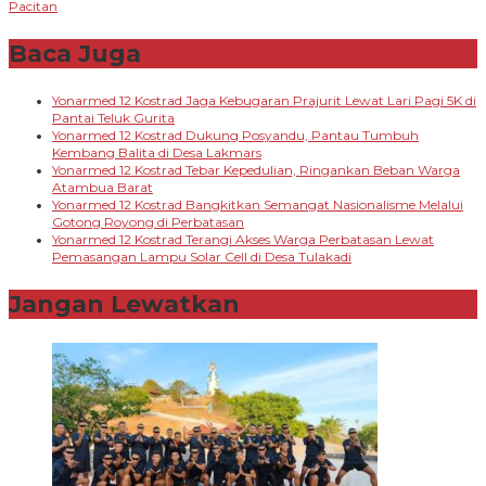
Pacitan
Baca Juga
Yonarmed 12 Kostrad Jaga Kebugaran Prajurit Lewat Lari Pagi 5K di
Pantai Teluk Gurita
Yonarmed 12 Kostrad Dukung Posyandu, Pantau Tumbuh
Kembang Balita di Desa Lakmars
Yonarmed 12 Kostrad Tebar Kepedulian, Ringankan Beban Warga
Atambua Barat
Yonarmed 12 Kostrad Bangkitkan Semangat Nasionalisme Melalui
Gotong Royong di Perbatasan
Yonarmed 12 Kostrad Terangi Akses Warga Perbatasan Lewat
Pemasangan Lampu Solar Cell di Desa Tulakadi
Jangan Lewatkan