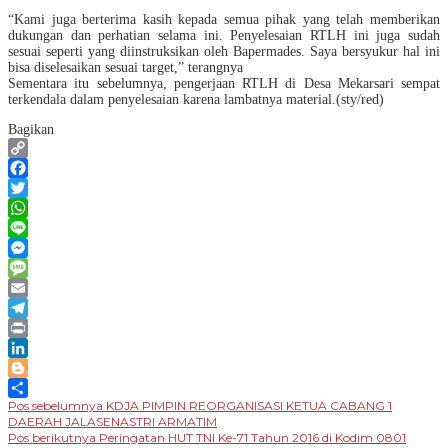
“Kami juga berterima kasih kepada semua pihak yang telah memberikan
dukungan dan perhatian selama ini. Penyelesaian RTLH ini juga sudah
sesuai seperti yang diinstruksikan oleh Bapermades. Saya bersyukur hal ini
bisa diselesaikan sesuai target,” terangnya
Sementara itu sebelumnya, pengerjaan RTLH di Desa Mekarsari sempat
terkendala dalam penyelesaian karena lambatnya material.(sty/red)
Bagikan
Copy
Link
Facebook
Twitter
WhatsApp
Line
Messenger
Message
Email
Telegram
Print
LinkedIn
Blogger
Navigasi
Pos sebelumnya
KDJA PIMPIN REORGANISASI KETUA CABANG 1
Share
DAERAH JALASENASTRI ARMATIM
pos
Pos berikutnya
Peringatan HUT TNI Ke-71 Tahun 2016 di Kodim 0801