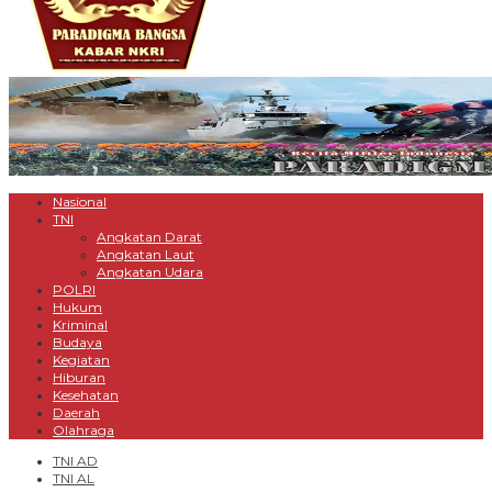
Nasional
TNI
Angkatan Darat
Angkatan Laut
Angkatan Udara
POLRI
Hukum
Kriminal
Budaya
Kegiatan
Hiburan
Kesehatan
Daerah
Olahraga
TNI AD
TNI AL