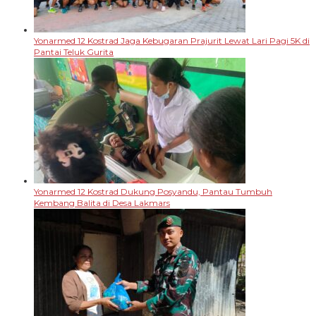
Yonarmed 12 Kostrad Jaga Kebugaran Prajurit Lewat Lari Pagi 5K di
Pantai Teluk Gurita
Yonarmed 12 Kostrad Dukung Posyandu, Pantau Tumbuh
Kembang Balita di Desa Lakmars