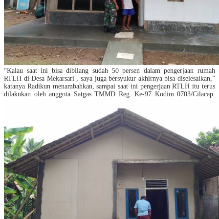
“Kalau saat ini bisa dibilang sudah 50 persen dalam pengerjaan rumah
RTLH di Desa Mekarsari , saya juga bersyukur akhirnya bisa diselesaikan,”
katanya Radikun menambahkan, sampai saat ini pengerjaan RTLH itu terus
dilakukan oleh anggota Satgas TMMD Reg. Ke-97 Kodim 0703/Cilacap.