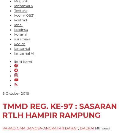
Prajurit
lantamal V
Tentara
kodim 0831
kostrad
lanal
babinsa
koramil
surabaya
kodim
lantamal
lantamal VI
Ikuti Kami
oleh
6 Oktober 2016
PARADIGMA
BANGSA
TMMD REG. KE-97 : SASARAN
RTLH HAMPIR RAMPUNG
PARADIGMA BANGSA
ANGKATAN DARAT
DAERAH
-
,
-
87 views