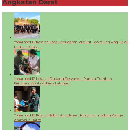
Angkatan Darat
+
Yonarmed 12 Kostrad Jaga Kebugaran Prajurit Lewat Lari Pagi 5K di
Pantai Teluk G…
Yonarmed 12 Kostrad Dukung Posyandu, Pantau Tumbuh
Kembang Balita di Desa Lakmar…
Yonarmed 12 Kostrad Tebar Kepedulian, Ringankan Beban Warga
Atambua Barat