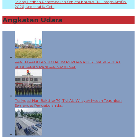
Jelang Latihan Penembakan Senjata Khusus TNI Latops Amfibi
2026, Kodaeral IX Gel…
Angkatan Udara
+
PANEN PADI LANUD HALIM PERDANAKUSUMA PERKUAT
KETAHANAN PANGAN NASIONAL
Peringati Hari Bakti ke-79, TNI AU Wilayah Medan Teguhkan
Semangat Pengabdian da…