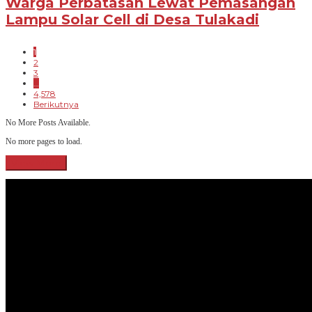
Warga Perbatasan Lewat Pemasangan
Lampu Solar Cell di Desa Tulakadi
1
2
3
…
4,578
Berikutnya
No More Posts Available.
No more pages to load.
View More