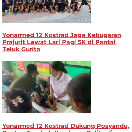
Yonarmed 12 Kostrad Jaga Kebugaran
Prajurit Lewat Lari Pagi 5K di Pantai
Teluk Gurita
Yonarmed 12 Kostrad Dukung Posyandu,