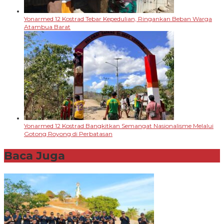
Yonarmed 12 Kostrad Tebar Kepedulian, Ringankan Beban Warga
Atambua Barat
Yonarmed 12 Kostrad Bangkitkan Semangat Nasionalisme Melalui
Gotong Royong di Perbatasan
Baca Juga