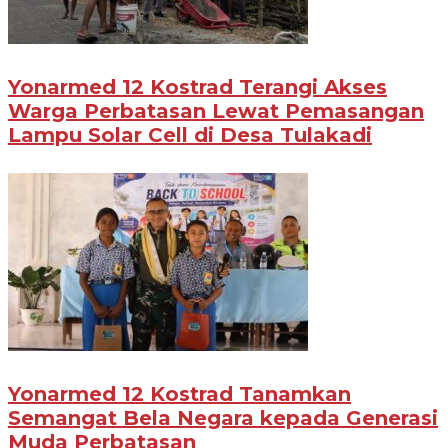
Yonarmed 12 Kostrad Terangi Akses
Warga Perbatasan Lewat Pemasangan
Lampu Solar Cell di Desa Tulakadi
Yonarmed 12 Kostrad Tanamkan
Semangat Bela Negara kepada Generasi
Muda Perbatasan