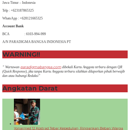
Jawa Timur – Indonesia
Telp : +623187865325
WhatsApp : +628121665325
Account Bank
BCA : 6103-994-999
A/N PARADIGMA BANGSA INDONESIA PT
WARNING!!
paradigmabangsa.com
” Wartawan
dibekali Kartu Anggota terbaru dengan QR
(Q
uick Response
), jika tanpa Kartu Anggota terbaru silahkan dilaporkan pihak berwajib
dan atau hubungi Redaksi”
Angkatan Darat
+
Yonarmed 12 Kostrad Tebar Kepedulian, Ringankan Beban Warga