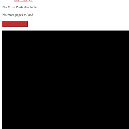
No More Posts Available.
No more pages to load.
View More