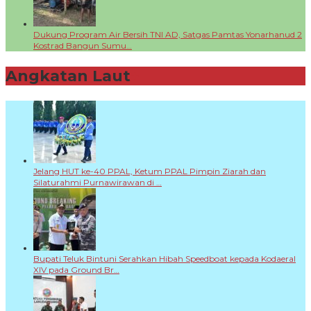
Dukung Program Air Bersih TNI AD, Satgas Pamtas Yonarhanud 2
Kostrad Bangun Sumu…
Angkatan Laut
+
Jelang HUT ke-40 PPAL, Ketum PPAL Pimpin Ziarah dan
Silaturahmi Purnawirawan di …
Bupati Teluk Bintuni Serahkan Hibah Speedboat kepada Kodaeral
XIV pada Ground Br…