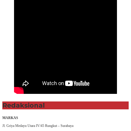
Redaksional
MARKAS
Jl. Griya Medayu Utara IV/45 Rungkut – Surabaya