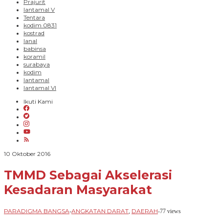
Prajurit
lantamal V
Tentara
kodim 0831
kostrad
lanal
babinsa
koramil
surabaya
kodim
lantamal
lantamal VI
Ikuti Kami
oleh
10 Oktober 2016
PARADIGMA
BANGSA
TMMD Sebagai Akselerasi
Kesadaran Masyarakat
PARADIGMA BANGSA
ANGKATAN DARAT
DAERAH
-
,
-
77 views