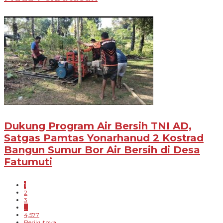
Dukung Program Air Bersih TNI AD,
Satgas Pamtas Yonarhanud 2 Kostrad
Bangun Sumur Bor Air Bersih di Desa
Fatumuti
1
2
3
…
4,577
Berikutnya