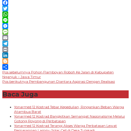
Copy
Link
Facebook
Twitter
WhatsApp
Line
Messenger
Message
Email
Telegram
Print
LinkedIn
Blogger
Navigasi
Pos sebelumnya
Pohon Flamboyan Roboh Ke Jalan di Kabupaten
Share
Nganjuk – Jawa Timur
pos
Pos berikutnya
Pembangunan Diantara Aspirasi Dengan Realisasi
Baca Juga
Yonarmed 12 Kostrad Tebar Kepedulian, Ringankan Beban Warga
Atambua Barat
Yonarmed 12 Kostrad Bangkitkan Semangat Nasionalisme Melalui
Gotong Royong di Perbatasan
Yonarmed 12 Kostrad Terangi Akses Warga Perbatasan Lewat
Pemasangan Lampu Solar Cell di Desa Tulakadi