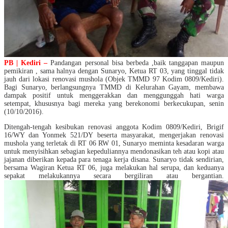
PB | Kediri –
Pandangan personal bisa berbeda ,baik tanggapan maupun
pemikiran , sama halnya dengan Sunaryo, Ketua RT 03, yang tinggal tidak
jauh dari lokasi renovasi mushola (Objek TMMD 97 Kodim 0809/Kediri).
Bagi Sunaryo, berlangsungnya TMMD di Kelurahan Gayam, membawa
dampak positif untuk menggerakkan dan menggunggah hati warga
setempat, khususnya bagi mereka yang berekonomi berkecukupan, senin
(10/10/2016).
Ditengah-tengah kesibukan renovasi anggota Kodim 0809/Kediri, Brigif
16/WY dan Yonmek 521/DY beserta masyarakat, mengerjakan renovasi
mushola yang terletak di RT 06 RW 01, Sunaryo meminta kesadaran warga
untuk menyisihkan sebagian kepeduliannya mendonasikan teh atau kopi atau
jajanan diberikan kepada para tenaga kerja disana. Sunaryo tidak sendirian,
bersama Wagiran Ketua RT 06, juga melakukan hal serupa, dan keduanya
sepakat melakukannya secara bergiliran atau bergantian.