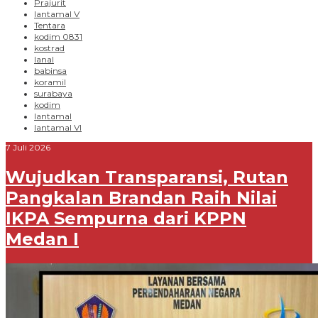
Prajurit
lantamal V
Tentara
kodim 0831
kostrad
lanal
babinsa
koramil
surabaya
kodim
lantamal
lantamal VI
7 Juli 2026
Wujudkan Transparansi, Rutan
Pangkalan Brandan Raih Nilai
IKPA Sempurna dari KPPN
Medan I