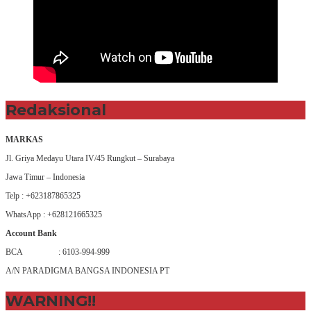
Redaksional
MARKAS
Jl. Griya Medayu Utara IV/45 Rungkut – Surabaya
Jawa Timur – Indonesia
Telp : +623187865325
WhatsApp : +628121665325
Account Bank
BCA : 6103-994-999
A/N PARADIGMA BANGSA INDONESIA PT
WARNING!!