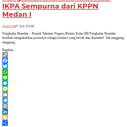
IKPA Sempurna dari KPPN
Medan I
oleh
HUKUM
|
7 Juli 2026
Novian
Pangkalan Brandan – Rumah Tahanan Negara (Rutan) Kelas IIB Pangkalan Brandan
Harhara
kembali mengukuhkan posisinya sebagai instansi yang bersih dan akuntabel. Tak tanggung-
tanggung,
Bagikan
Copy
Link
Facebook
Twitter
WhatsApp
Line
Messenger
Message
Email
Telegram
Print
LinkedIn
Blogger