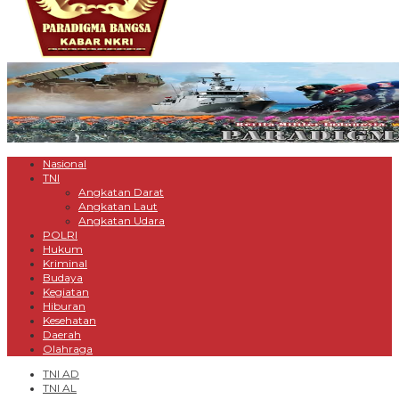
Nasional
TNI
Angkatan Darat
Angkatan Laut
Angkatan Udara
POLRI
Hukum
Kriminal
Budaya
Kegiatan
Hiburan
Kesehatan
Daerah
Olahraga
TNI AD
TNI AL