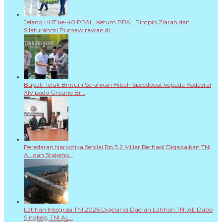
Jelang HUT ke-40 PPAL, Ketum PPAL Pimpin Ziarah dan
Silaturahmi Purnawirawan di …
Bupati Teluk Bintuni Serahkan Hibah Speedboat kepada Kodaeral
XIV pada Ground Br…
Peredaran Narkotika Senilai Rp 3,2 Miliar Berhasil Digagalkan TNI
AL dan Stakeho…
Latihan Integrasi TNI 2026 Digelar di Daerah Latihan TNI AL Dabo
Singkep, TNI AL…