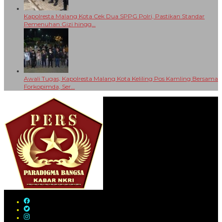
Kapolresta Malang Kota Cek Dua SPPG Polri, Pastikan Standar
Pemenuhan Gizi hingg…
Awali Tugas, Kapolresta Malang Kota Keliling Pos Kamling Bersama
Forkopimda, Ser…