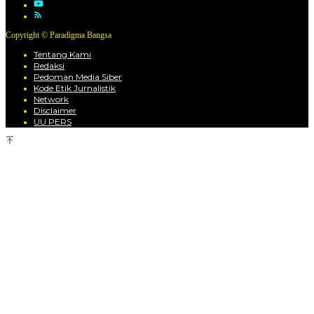
Copyright © Paradigma Bangsa
Tentang Kami
Redaksi
Pedoman Media Siber
Kode Etik Jurnalistik
Network
Disclaimer
UU PERS