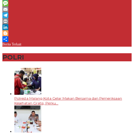
Messenger
Message
Email
Telegram
Print
LinkedIn
Blogger
Berita Terkait
Share
POLRI
+
Polresta Malang Kota Gelar Makan Bersama dan Pemeriksaan
Kesehatan Gratis, Perku…