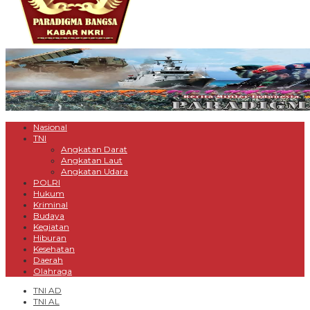
Nasional
TNI
Angkatan Darat
Angkatan Laut
Angkatan Udara
POLRI
Hukum
Kriminal
Budaya
Kegiatan
Hiburan
Kesehatan
Daerah
Olahraga
TNI AD
TNI AL