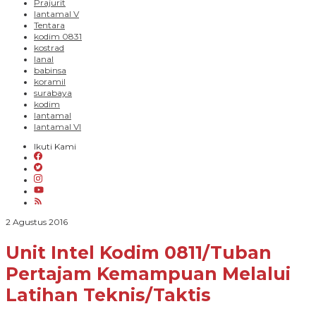
Prajurit
lantamal V
Tentara
kodim 0831
kostrad
lanal
babinsa
koramil
surabaya
kodim
lantamal
lantamal VI
Ikuti Kami
oleh
2 Agustus 2016
PARADIGMA
BANGSA
Unit Intel Kodim 0811/Tuban
Pertajam Kemampuan Melalui
Latihan Teknis/Taktis