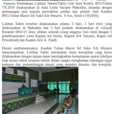
Upacara Pembukaan Latihan Teknis/Taktis Unit Intel Kodim 0811/Tuban
TA.2016 dilaksanakan di
A
ula Letda Sucipto Makodim, d
itandai dengan
pemasangan pita kepada perwakilan pelaku dan pelatih oleh
Kasdim
0811/Tuban Mayor Inf Suko Edi Winarto, S.Sos, Senin (1/8/2016).
Latihan Taktis tersebut dilaksanakan selama 5 hari, 2 hari teori yang
dilaksanakan di Makodim dan 3 hari praktek dilaksanakan di wilayah
Koramil 0811/15 Jenu, diikuti seluruh orang anggota Unit Intel dengan 5
pelatih/pemateri yaitu Kapten Inf Istoha, Kapten Arh Sutomo, Kapen Inf
Priwahyudi dan Kapten Arm A. Fakih.
Dalam
sambutannya
nya, Kasdim Tuban Mayor Inf Suko Edi Winarto
menyampaikan, Latihan Taktis merupakan suatu kewajiban yang harus
dilaksanakan dengan tujuan dapat meningkatkan kemampuan aparat intelijen
baik secara taktik maupun teknik dalam rangka menghadapi tantangan tugas
kedepan
dan perkembangan situasi yang semakin dinamis dan komplek.