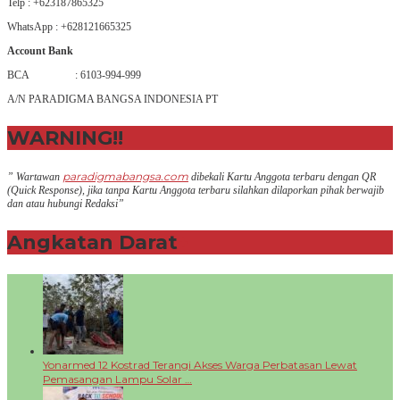
Telp : +623187865325
WhatsApp : +628121665325
Account Bank
BCA : 6103-994-999
A/N PARADIGMA BANGSA INDONESIA PT
WARNING!!
paradigmabangsa.com
” Wartawan
dibekali Kartu Anggota terbaru dengan QR
(Q
uick Response
), jika tanpa Kartu Anggota terbaru silahkan dilaporkan pihak berwajib
dan atau hubungi Redaksi”
Angkatan Darat
+
Yonarmed 12 Kostrad Terangi Akses Warga Perbatasan Lewat
Pemasangan Lampu Solar …