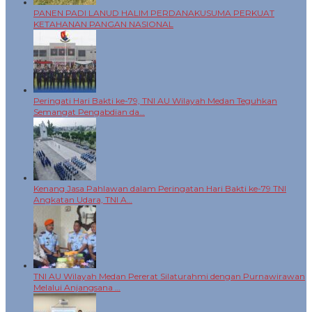
PANEN PADI LANUD HALIM PERDANAKUSUMA PERKUAT
KETAHANAN PANGAN NASIONAL
Peringati Hari Bakti ke-79, TNI AU Wilayah Medan Teguhkan
Semangat Pengabdian da…
Kenang Jasa Pahlawan dalam Peringatan Hari Bakti ke-79 TNI
Angkatan Udara, TNI A…
TNI AU Wilayah Medan Pererat Silaturahmi dengan Purnawirawan
Melalui Anjangsana …