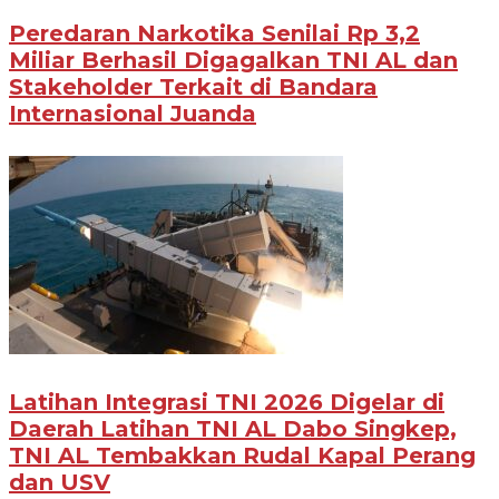
Peredaran Narkotika Senilai Rp 3,2
Miliar Berhasil Digagalkan TNI AL dan
Stakeholder Terkait di Bandara
Internasional Juanda
Latihan Integrasi TNI 2026 Digelar di
Daerah Latihan TNI AL Dabo Singkep,
TNI AL Tembakkan Rudal Kapal Perang
dan USV