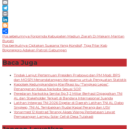
Message
Email
Telegram
Print
LinkedIn
Blogger
Navigasi
Pos sebelumnya
Forpimda Kabupaten Madiun Ziarah Di Makam Mantan
Share
Bupati
pos
Pos berikutnya
Ciptakan Suasana Yang Kondisif, Tiga Pilar Kab
Bojonegoro Adakan Patroli Gabungan
Baca Juga
Tindak Lanjut Pertemuan Presiden Prabowo dan PM Modi: BPS
dan MOSPI Menandatangani Kerjasama untuk Penguatan Statistik
Kapolsek Kedungkandang Klarifikasi Isu “Tangkap Lepas”,
Penanganan Kasus Narkoba Sesuai SOP
Peredaran Narkotika Senilai Rp 3,2 Miliar Berhasil Digagalkan TNI
AL dan Stakeholder Terkait di Bandara Internasional Juanda
Latihan Integrasi TNI 2026 Digelar di Daerah Latihan TNI AL Dabo
Singkep, TNI AL Tembakkan Rudal Kapal Perang dan USV
Yonarmed 12 Kostrad Terangi Akses Warga Perbatasan Lewat
Pemasangan Lampu Solar Cell di Desa Tulakadi