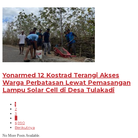
Yonarmed 12 Kostrad Terangi Akses
Warga Perbatasan Lewat Pemasangan
Lampu Solar Cell di Desa Tulakadi
1
2
3
…
6,990
Berikutnya
No More Posts Available.