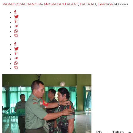
PARADIGMA BANGSA
ANGKATAN DARAT
DAERAH
Headline
-
,
,
-
243 views
PB | Tuban –