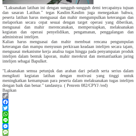
”Laksanakan latihan ini dengan sungguh-sungguh demi tercapainya tujuan
dan sasaran Latihan.” tegas Kasdim.
Kasdim juga menegaskan bahwa,
peserta latihan harus menguasai dan mahir mengumpulkan keterangan dan
melaporkan secara cepat sesuai dengan target operasi yang diberikan,
menguasai dan mahir merencanakan, mempersiapkan, melaksanakan
kegiatan dan operasi penyelidikan, pengamanan, penggalangan
dan
administrasi intelijen
.
Kalian harus
menguasai dan mahir membuat rencana pengumpulan
keterangan dan mampu menyusun perkiraan keadaan intelijen
secara tajam,
menguasai mekanisme kerja analisa tugas hingga pada penyampaian produk
intelijen dalam bentuk laporan, mahir merekrut dan memanfaatkan jaring
intelijen sebagai Bapulket.
“Laksanakan semua petunjuk dan arahan dari pelatih serta serius dalam
mengikuti kegiatan latihan dengan motivasi yang tinggi untuk
meningkatkan kemampuan para peserta dalam melaksanakan tugas intelijen
dengan baik dan benar.” tandasnya.
( Penrem 082/CPYJ /red)
Bagikan
Copy
Link
Facebook
Twitter
WhatsApp
Line
Messenger