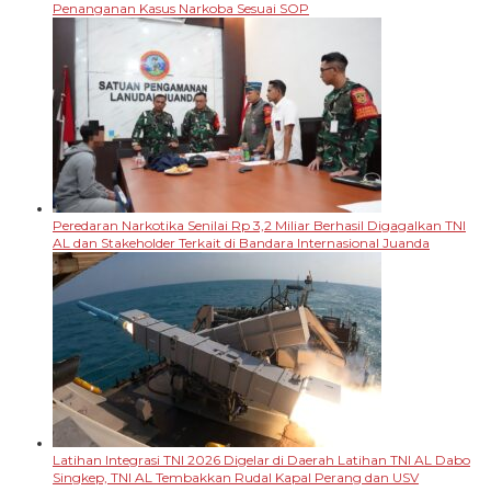
Penanganan Kasus Narkoba Sesuai SOP
Peredaran Narkotika Senilai Rp 3,2 Miliar Berhasil Digagalkan TNI
AL dan Stakeholder Terkait di Bandara Internasional Juanda
Latihan Integrasi TNI 2026 Digelar di Daerah Latihan TNI AL Dabo
Singkep, TNI AL Tembakkan Rudal Kapal Perang dan USV