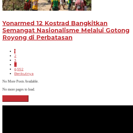
Yonarmed 12 Kostrad Bangkitkan
Semangat Nasionalisme Melalui Gotong
Royong di Perbatasan
1
2
3
…
6,992
Berikutnya
No More Posts Available.
No more pages to load.
View More