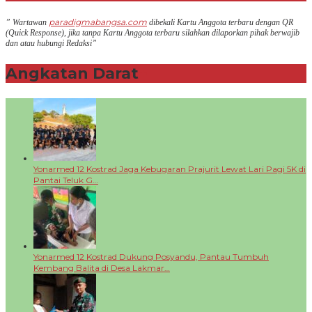
paradigmabangsa.com
” Wartawan
dibekali Kartu Anggota terbaru dengan QR
(Q
uick Response
), jika tanpa Kartu Anggota terbaru silahkan dilaporkan pihak berwajib
dan atau hubungi Redaksi”
Angkatan Darat
+
Yonarmed 12 Kostrad Jaga Kebugaran Prajurit Lewat Lari Pagi 5K di
Pantai Teluk G…
Yonarmed 12 Kostrad Dukung Posyandu, Pantau Tumbuh
Kembang Balita di Desa Lakmar…