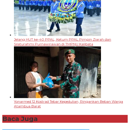
Jelang HUT ke-40 PPAL, Ketum PPAL Pimpin Ziarah dan
Silaturahmi Purnawirawan di TMPNU Kalibata
Yonarmed 12 Kostrad Tebar Kepedulian, Ringankan Beban Warga
Atambua Barat
Baca Juga