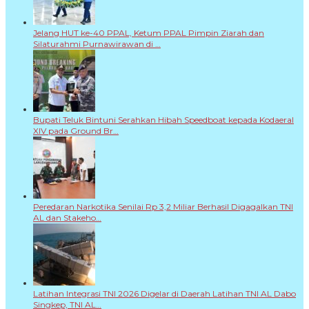
Jelang HUT ke-40 PPAL, Ketum PPAL Pimpin Ziarah dan
Silaturahmi Purnawirawan di …
Bupati Teluk Bintuni Serahkan Hibah Speedboat kepada Kodaeral
XIV pada Ground Br…
Peredaran Narkotika Senilai Rp 3,2 Miliar Berhasil Digagalkan TNI
AL dan Stakeho…
Latihan Integrasi TNI 2026 Digelar di Daerah Latihan TNI AL Dabo
Singkep, TNI AL…