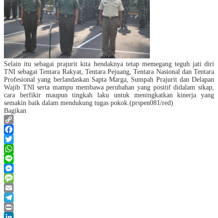
Selain itu sebagai prajurit kita hendaknya tetap memegang teguh jati diri
TNI sebagai Tentara Rakyat, Tentara Pejuang, Tentara Nasional dan Tentara
Profesional yang berlandaskan Sapta Marga, Sumpah Prajurit dan Delapan
Wajib TNI serta mampu membawa perubahan yang positif didalam sikap,
cara berfikir maupun tingkah laku
untuk meningkatkan kinerja yang
semakin baik dalam mendukung tugas pokok
.
(prspen081/red)
Bagikan
Copy
Link
Facebook
Twitter
WhatsApp
Line
Messenger
Message
Email
Telegram
Print