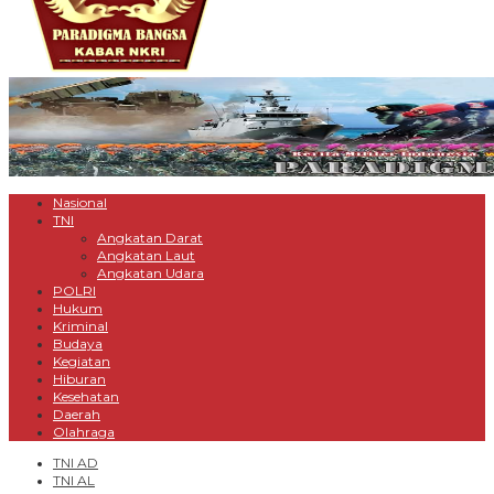
Nasional
TNI
Angkatan Darat
Angkatan Laut
Angkatan Udara
POLRI
Hukum
Kriminal
Budaya
Kegiatan
Hiburan
Kesehatan
Daerah
Olahraga
TNI AD
TNI AL