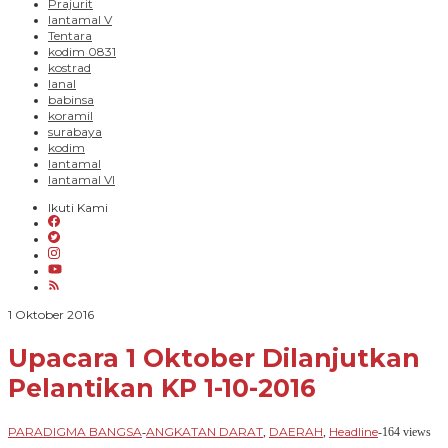
Prajurit
lantamal V
Tentara
kodim 0831
kostrad
lanal
babinsa
koramil
surabaya
kodim
lantamal
lantamal VI
Ikuti Kami
oleh
1 Oktober 2016
PARADIGMA
BANGSA
Upacara 1 Oktober Dilanjutkan
Pelantikan KP 1-10-2016
PARADIGMA BANGSA
ANGKATAN DARAT
DAERAH
Headline
-
,
,
-
164 views