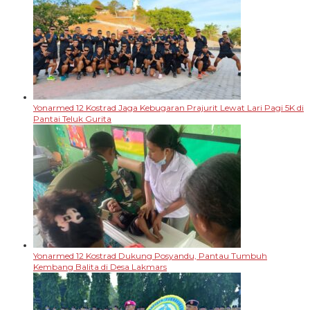
Yonarmed 12 Kostrad Jaga Kebugaran Prajurit Lewat Lari Pagi 5K di
Pantai Teluk Gurita
Yonarmed 12 Kostrad Dukung Posyandu, Pantau Tumbuh
Kembang Balita di Desa Lakmars