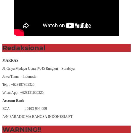
Redaksional
MARKAS
Jl. Griya Medayu Utara IV/45 Rungkut – Surabaya
Jawa Timur – Indonesia
Telp : +623187865325
WhatsApp : +628121665325
Account Bank
BCA : 6103-994-999
A/N PARADIGMA BANGSA INDONESIA PT
WARNING!!