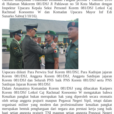
di Halaman Makorem 081/DSJ Jl Pahlawan no 50 Kota Madiun dengan
Inspektur Upacara Kepala Seksi Personel Korem 081/DSJ Letkol Caj
Rachmad Koesoemo W dan Komadan Upacara Mayor Inf Edi
Sunarko.Sabtu(1/10/16).
Uapacara diikuti Para Perwira Staf Korem 081/DSJ, Para Kadisjan jajaran
Korem 081/DSJ, Anggota Korem 081/DSJ, Anggota Satdisjan jajaran
Korem 081/DSJ dan Seluruh PNS baik PNS Korem 081/DSJ serta PNS
Satdisjan Jajaran Korem 081/DSJ.
Dalam Amanatnya Komandan Korem 081/DSJ yang dibacakan Kasipers
Korem 081/DSJ Letkol Caj Rachmad Koesoemo W mengatakan bahwa
Kenaikan pangkat bukan merupakan hak yang diperoleh secara otomatis
oleh setiap anggota prajurit
maupun Pegawai Negeri Sipil
, tetapi dalam
organisasi militer yang modern dan profesionalisme kenaikan pangkat
merupakan bentuk penghargaan dari negara atas prestasi kerja yang baik
bagi setiap anggota prajurit
TNI maupun setiap anggota Pegawai Negeri