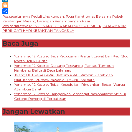
LinkedIn
Blogger
Navigasi
Pos sebelumnya
Peduli Lingkungan, Toga Kamtibmas Bersama Polsek
Share
Kandangan Pasang Larangan Penambangan Pasir
pos
Pos berikutnya
MENGENANG GERAKAN 30 SEPTEMBER, KOARMATIM
PERINGATI HARI KESAKTIAN PANCASILA
Baca Juga
Yonarmed 12 Kostrad Jaga Kebugaran Prajurit Lewat Lari Pagi 5K di
Pantai Teluk Gurita
Yonarmed 12 Kostrad Dukung Posyandu, Pantau Tumbuh
Kembang Balita di Desa Lakmars
Jelang HUT ke-40 PPAL, Ketum PPAL Pimpin Ziarah dan
Silaturahmi Purnawirawan di TMPNU Kalibata
Yonarmed 12 Kostrad Tebar Kepedulian, Ringankan Beban Warga
Atambua Barat
Yonarmed 12 Kostrad Bangkitkan Semangat Nasionalisme Melalui
Gotong Royong di Perbatasan
Jangan Lewatkan