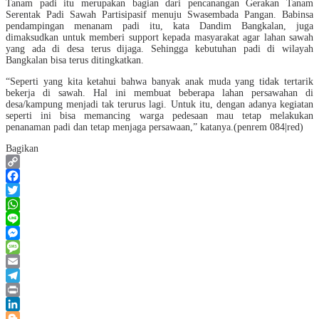
Tanam padi itu merupakan bagian dari pencanangan Gerakan Tanam
Serentak Padi Sawah Partisipasif menuju Swasembada Pangan. Babinsa
pendampingan menanam padi itu, kata Dandim Bangkalan, juga
dimaksudkan untuk memberi support kepada masyarakat agar lahan sawah
yang ada di desa terus dijaga. Sehingga kebutuhan padi di wilayah
Bangkalan bisa terus ditingkatkan.
“Seperti yang kita ketahui bahwa banyak anak muda yang tidak tertarik
bekerja di sawah. Hal ini membuat beberapa lahan persawahan di
desa/kampung menjadi tak terurus lagi. Untuk itu, dengan adanya kegiatan
seperti ini bisa memancing warga pedesaan mau tetap melakukan
penanaman padi dan tetap menjaga persawaan,” katanya.(penrem 084|red)
Bagikan
Copy
Link
Facebook
Twitter
WhatsApp
Line
Messenger
Message
Email
Telegram
Print
LinkedIn