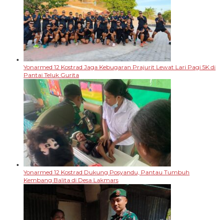
Yonarmed 12 Kostrad Jaga Kebugaran Prajurit Lewat Lari Pagi 5K di
Pantai Teluk Gurita
Yonarmed 12 Kostrad Dukung Posyandu, Pantau Tumbuh
Kembang Balita di Desa Lakmars