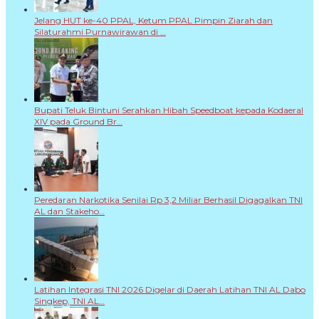
Jelang HUT ke-40 PPAL, Ketum PPAL Pimpin Ziarah dan
Silaturahmi Purnawirawan di …
Bupati Teluk Bintuni Serahkan Hibah Speedboat kepada Kodaeral
XIV pada Ground Br…
Peredaran Narkotika Senilai Rp 3,2 Miliar Berhasil Digagalkan TNI
AL dan Stakeho…
Latihan Integrasi TNI 2026 Digelar di Daerah Latihan TNI AL Dabo
Singkep, TNI AL…