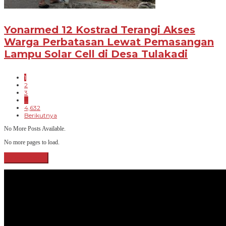
Yonarmed 12 Kostrad Terangi Akses
Warga Perbatasan Lewat Pemasangan
Lampu Solar Cell di Desa Tulakadi
1
2
3
…
4,632
Berikutnya
No More Posts Available.
No more pages to load.
View More