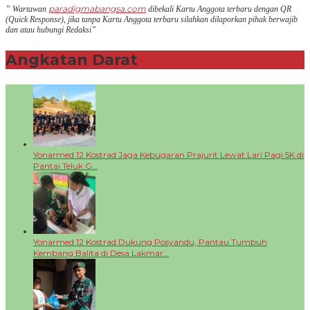
paradigmabangsa.com
” Wartawan
dibekali Kartu Anggota terbaru dengan QR
(Q
uick Response
), jika tanpa Kartu Anggota terbaru silahkan dilaporkan pihak berwajib
dan atau hubungi Redaksi”
Angkatan Darat
+
Yonarmed 12 Kostrad Jaga Kebugaran Prajurit Lewat Lari Pagi 5K di
Pantai Teluk G…
Yonarmed 12 Kostrad Dukung Posyandu, Pantau Tumbuh
Kembang Balita di Desa Lakmar…