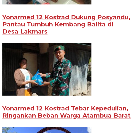
Yonarmed 12 Kostrad Dukung Posyandu,
Pantau Tumbuh Kembang Balita di
Desa Lakmars
Yonarmed 12 Kostrad Tebar Kepedulian,
Ringankan Beban Warga Atambua Barat