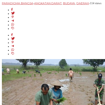
PARADIGMA BANGSA
ANGKATAN DARAT
BUDAYA
DAERAH
-
,
,
-
114 views