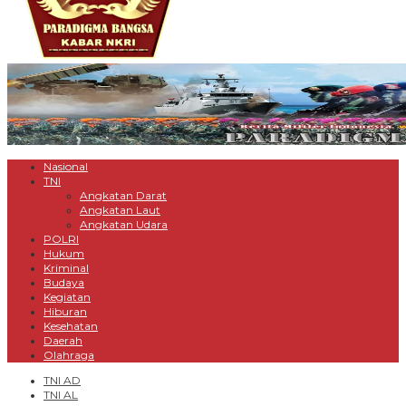
Nasional
TNI
Angkatan Darat
Angkatan Laut
Angkatan Udara
POLRI
Hukum
Kriminal
Budaya
Kegiatan
Hiburan
Kesehatan
Daerah
Olahraga
TNI AD
TNI AL