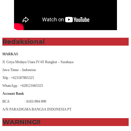
Redaksional
MARKAS
Jl. Griya Medayu Utara IV/45 Rungkut – Surabaya
Jawa Timur – Indonesia
Telp : +623187865325
WhatsApp : +628121665325
Account Bank
BCA : 6103-994-999
A/N PARADIGMA BANGSA INDONESIA PT
WARNING!!