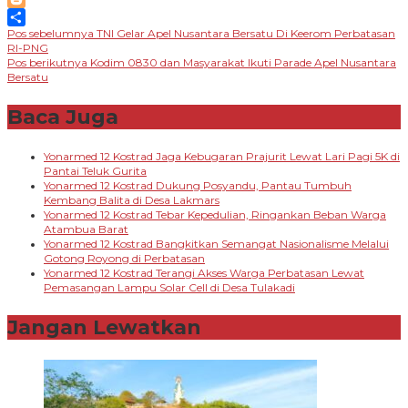
Blogger
Navigasi
Pos sebelumnya
TNI Gelar Apel Nusantara Bersatu Di Keerom Perbatasan
Share
RI-PNG
pos
Pos berikutnya
Kodim 0830 dan Masyarakat Ikuti Parade Apel Nusantara
Bersatu
Baca Juga
Yonarmed 12 Kostrad Jaga Kebugaran Prajurit Lewat Lari Pagi 5K di
Pantai Teluk Gurita
Yonarmed 12 Kostrad Dukung Posyandu, Pantau Tumbuh
Kembang Balita di Desa Lakmars
Yonarmed 12 Kostrad Tebar Kepedulian, Ringankan Beban Warga
Atambua Barat
Yonarmed 12 Kostrad Bangkitkan Semangat Nasionalisme Melalui
Gotong Royong di Perbatasan
Yonarmed 12 Kostrad Terangi Akses Warga Perbatasan Lewat
Pemasangan Lampu Solar Cell di Desa Tulakadi
Jangan Lewatkan