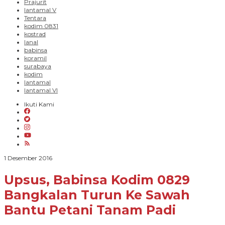
Prajurit
lantamal V
Tentara
kodim 0831
kostrad
lanal
babinsa
koramil
surabaya
kodim
lantamal
lantamal VI
Ikuti Kami
oleh
1 Desember 2016
PARADIGMA
BANGSA
Upsus, Babinsa Kodim 0829
Bangkalan Turun Ke Sawah
Bantu Petani Tanam Padi