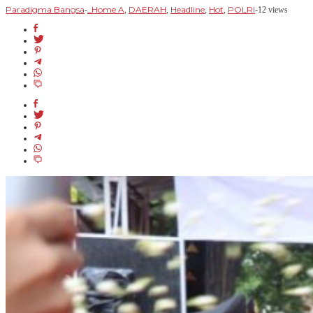
Paradigma Bangsa
_Home A
DAERAH
Headline
Hot
POLRI
-
,
,
,
,
-
12 views