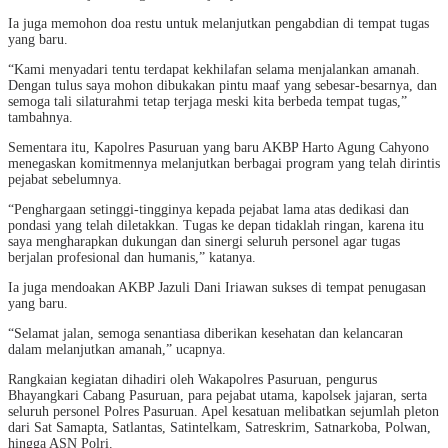
Ia juga memohon doa restu untuk melanjutkan pengabdian di tempat tugas
yang baru.
“Kami menyadari tentu terdapat kekhilafan selama menjalankan amanah.
Dengan tulus saya mohon dibukakan pintu maaf yang sebesar-besarnya, dan
semoga tali silaturahmi tetap terjaga meski kita berbeda tempat tugas,”
tambahnya.
Sementara itu, Kapolres Pasuruan yang baru AKBP Harto Agung Cahyono
menegaskan komitmennya melanjutkan berbagai program yang telah dirintis
pejabat sebelumnya.
“Penghargaan setinggi-tingginya kepada pejabat lama atas dedikasi dan
pondasi yang telah diletakkan. Tugas ke depan tidaklah ringan, karena itu
saya mengharapkan dukungan dan sinergi seluruh personel agar tugas
berjalan profesional dan humanis,” katanya.
Ia juga mendoakan AKBP Jazuli Dani Iriawan sukses di tempat penugasan
yang baru.
“Selamat jalan, semoga senantiasa diberikan kesehatan dan kelancaran
dalam melanjutkan amanah,” ucapnya.
Rangkaian kegiatan dihadiri oleh Wakapolres Pasuruan, pengurus
Bhayangkari Cabang Pasuruan, para pejabat utama, kapolsek jajaran, serta
seluruh personel Polres Pasuruan. Apel kesatuan melibatkan sejumlah pleton
dari Sat Samapta, Satlantas, Satintelkam, Satreskrim, Satnarkoba, Polwan,
hingga ASN Polri.