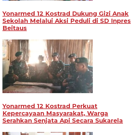
Yonarmed 12 Kostrad Dukung Gizi Anak
Sekolah Melalui Aksi Peduli di SD Inpres
Beitaus
Yonarmed 12 Kostrad Perkuat
Kepercayaan Masyarakat, Warga
Serahkan Senjata Api Secara Sukarela