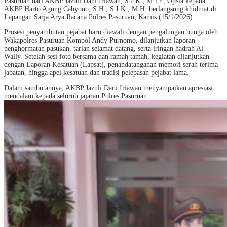
Pasuruan dari AKBP Jazuli Dani Iriawan, S.I.K., M.Tr., Opsla kepada
AKBP Harto Agung Cahyono, S.H., S.I.K., M.H. berlangsung khidmat di
Lapangan Sarja Arya Racana Polres Pasuruan, Kamis (15/1/2026).
Prosesi penyambutan pejabat baru diawali dengan pengalungan bunga oleh
Wakapolres Pasuruan Kompol Andy Purnomo, dilanjutkan laporan
penghormatan pasukan, tarian selamat datang, serta iringan hadrah Al
Wally. Setelah sesi foto bersama dan ramah tamah, kegiatan dilanjutkan
dengan Laporan Kesatuan (Lapsat), penandatanganan memori serah terima
jabatan, hingga apel kesatuan dan tradisi pelepasan pejabat lama.
Dalam sambutannya, AKBP Jazuli Dani Iriawan menyampaikan apresiasi
mendalam kepada seluruh jajaran Polres Pasuruan.