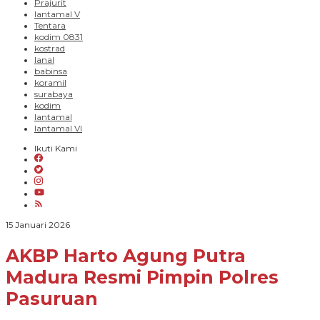
Prajurit
lantamal V
Tentara
kodim 0831
kostrad
lanal
babinsa
koramil
surabaya
kodim
lantamal
lantamal VI
Ikuti Kami
oleh
15 Januari 2026
Paradigma
Bangsa
AKBP Harto Agung Putra
Madura Resmi Pimpin Polres
Pasuruan