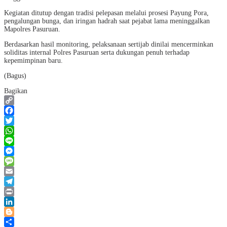
Kegiatan ditutup dengan tradisi pelepasan melalui prosesi Payung Pora,
pengalungan bunga, dan iringan hadrah saat pejabat lama meninggalkan
Mapolres Pasuruan.
Berdasarkan hasil monitoring, pelaksanaan sertijab dinilai mencerminkan
soliditas internal Polres Pasuruan serta dukungan penuh terhadap
kepemimpinan baru.
(Bagus)
Bagikan
Copy
Link
Facebook
Twitter
WhatsApp
Line
Messenger
Message
Email
Telegram
Print
LinkedIn
Blogger