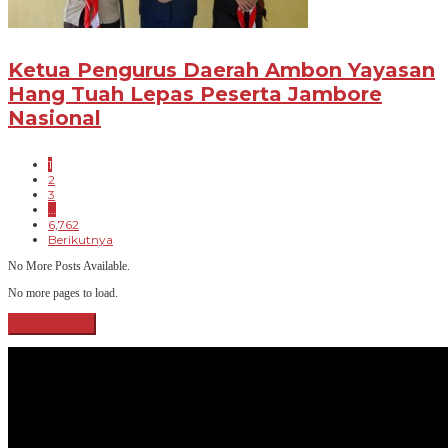
Ketua Pengurus Daerah Ambon Yayasan
Hang Tuah Lepas Peserta Jambore
Nasional
1
2
3
…
6,762
Berikutnya
No More Posts Available.
No more pages to load.
View More