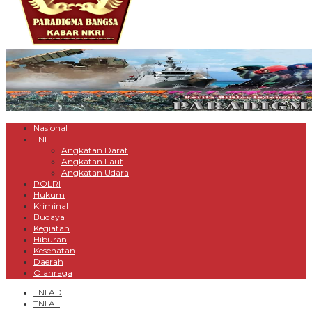
Nasional
TNI
Angkatan Darat
Angkatan Laut
Angkatan Udara
POLRI
Hukum
Kriminal
Budaya
Kegiatan
Hiburan
Kesehatan
Daerah
Olahraga
TNI AD
TNI AL