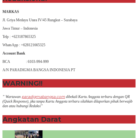
MARKAS
Jl. Griya Medayu Utara IV/45 Rungkut – Surabaya
Jawa Timur – Indonesia
Telp : +623187865325
WhatsApp : +628121665325
Account Bank
BCA : 6103-994-999
A/N PARADIGMA BANGSA INDONESIA PT
WARNING!!
paradigmabangsa.com
” Wartawan
dibekali Kartu Anggota terbaru dengan QR
(Q
uick Response
), jika tanpa Kartu Anggota terbaru silahkan dilaporkan pihak berwajib
dan atau hubungi Redaksi”
Angkatan Darat
+