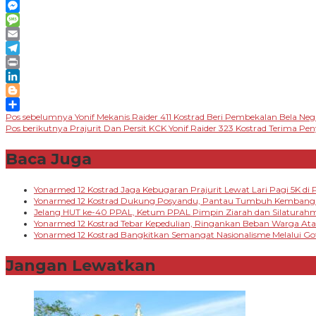
Line
Messenger
Message
Email
Telegram
Print
LinkedIn
Blogger
Navigasi
Pos sebelumnya
Yonif Mekanis Raider 411 Kostrad Beri Pembekalan Bela Neg
Share
Pos berikutnya
Prajurit Dan Persit KCK Yonif Raider 323 Kostrad Terima 
pos
Baca Juga
Yonarmed 12 Kostrad Jaga Kebugaran Prajurit Lewat Lari Pagi 5K di P
Yonarmed 12 Kostrad Dukung Posyandu, Pantau Tumbuh Kembang B
Jelang HUT ke-40 PPAL, Ketum PPAL Pimpin Ziarah dan Silaturah
Yonarmed 12 Kostrad Tebar Kepedulian, Ringankan Beban Warga A
Yonarmed 12 Kostrad Bangkitkan Semangat Nasionalisme Melalui G
Jangan Lewatkan