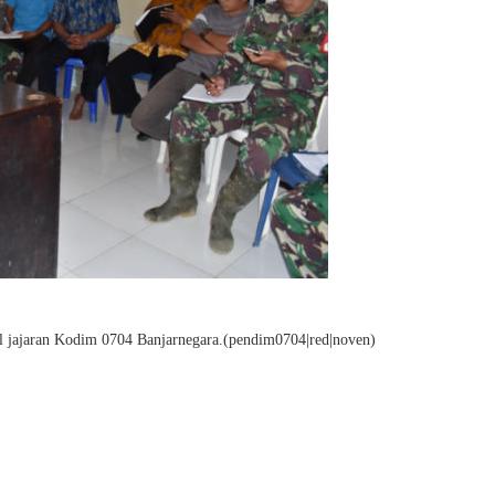
il jajaran Kodim 0704 Banjarnegara.(pendim0704|red|noven)