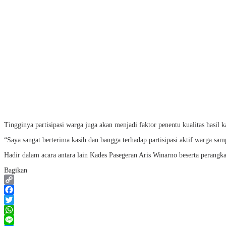
Tingginya partisipasi warga juga akan menjadi faktor penentu kualitas hasil
“Saya sangat berterima kasih dan bangga terhadap partisipasi aktif warga 
Hadir dalam acara antara lain Kades Pasegeran Aris Winarno beserta perang
Bagikan
Copy
Link
Facebook
Twitter
WhatsApp