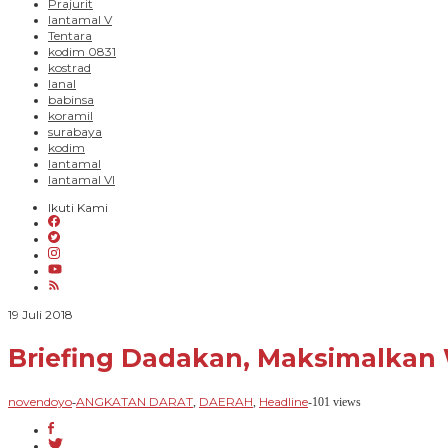
Prajurit
lantamal V
Tentara
kodim 0831
kostrad
lanal
babinsa
koramil
surabaya
kodim
lantamal
lantamal VI
Ikuti Kami
oleh
19 Juli 2018
novendoyo
Briefing Dadakan, Maksimalkan
novendoyo
ANGKATAN DARAT
DAERAH
Headline
-
,
,
-
101 views