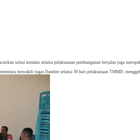
carikan solusi kendala selama pelaksanaan pembangunan berjalan juga merupa
 sementara mewakili tugas Dandim selama 30 hari pelaksanaan TMMD, menggela