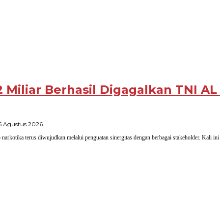
2 Miliar Berhasil Digagalkan TNI AL
oleh
6 Agustus 2026
Siana
kotika terus diwujudkan melalui penguatan sinergitas dengan berbagai stakeholder. Kali ini
Malang
Raya