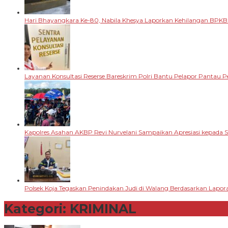
Hari Bhayangkara Ke-80, Nabila Khesya Laporkan Kehilangan BPKB
Layanan Konsultasi Reserse Bareskrim Polri Bantu Pelapor Pantau
Kapolres Asahan AKBP Revi Nurvelani Sampaikan Apresiasi kepada 
Polsek Koja Tegaskan Penindakan Judi di Walang Berdasarkan Lapo
Kategori:
KRIMINAL