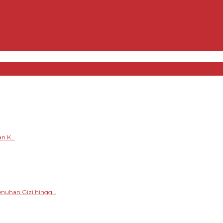
an K…
enuhan Gizi hingg…