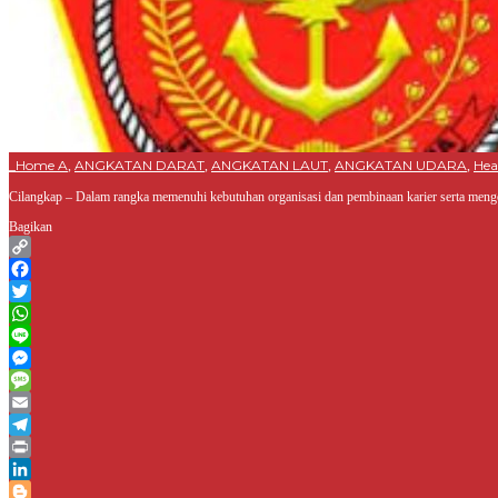
_Home A
ANGKATAN DARAT
ANGKATAN LAUT
ANGKATAN UDARA
Hea
,
,
,
,
Cilangkap – Dalam rangka memenuhi kebutuhan organisasi dan pembinaan karier serta men
Bagikan
Copy
Link
Facebook
Twitter
WhatsApp
Line
Messenger
Message
Email
Telegram
Print
LinkedIn