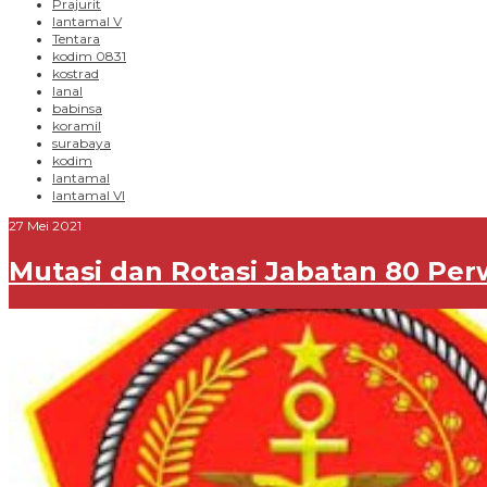
Prajurit
lantamal V
Tentara
kodim 0831
kostrad
lanal
babinsa
koramil
surabaya
kodim
lantamal
lantamal VI
27 Mei 2021
Mutasi dan Rotasi Jabatan 80 Perw