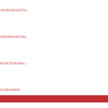
 Honda Vario ke Po…
 Perkembangan Kas…
Semua Pihak atas …
ran Masyarakat