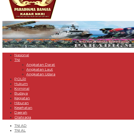
Nasional
TNI
Angkatan Darat
Angkatan Laut
Angkatan Udara
POLRI
Hukum
Kriminal
Budaya
Kegiatan
Hiburan
Kesehatan
Daerah
Olahraga
TNI AD
TNI AL