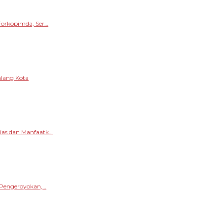
Forkopimda, Ser…
alang Kota
sias dan Manfaatk…
s Pengeroyokan,…