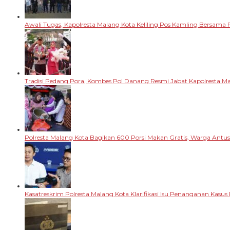
Awali Tugas, Kapolresta Malang Kota Keliling Pos Kamling Bersama 
Tradisi Pedang Pora, Kombes Pol Danang Resmi Jabat Kapolresta M
Polresta Malang Kota Bagikan 600 Porsi Makan Gratis, Warga Antu
Kasatreskrim Polresta Malang Kota Klarifikasi Isu Penanganan Kasu