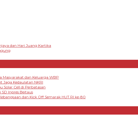
ya dan Hari Juang Kartika
agung
ada Masyarakat dan Keluarga WBP
it Jaga Kedaulatan NKRI
Solar Cell di Perbatasan
 SD Inpres Beitaus
 Kebangsaan dan Kick Off Semarak HUT RI ke-80