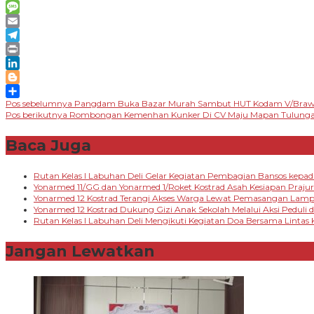
Messenger
Message
Email
Telegram
Print
LinkedIn
Blogger
Navigasi
Pos sebelumnya
Pangdam Buka Bazar Murah Sambut HUT Kodam V/Brawija
Share
Pos berikutnya
Rombongan Kemenhan Kunker Di CV Maju Mapan Tulung
pos
Baca Juga
Rutan Kelas I Labuhan Deli Gelar Kegiatan Pembagian Bansos kep
Yonarmed 11/GG dan Yonarmed 1/Roket Kostrad Asah Kesiapan Prajur
Yonarmed 12 Kostrad Terangi Akses Warga Lewat Pemasangan Lampu 
Yonarmed 12 Kostrad Dukung Gizi Anak Sekolah Melalui Aksi Peduli di
Rutan Kelas I Labuhan Deli Mengikuti Kegiatan Doa Bersama Lintas
Jangan Lewatkan