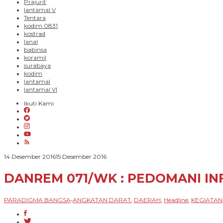
Prajurit
lantamal V
Tentara
kodim 0831
kostrad
lanal
babinsa
koramil
surabaya
kodim
lantamal
lantamal VI
Ikuti Kami
oleh
14 Desember 2016
15 Desember 2016
PARADIGMA
BANGSA
DANREM 071/WK : PEDOMANI IN
PARADIGMA BANGSA
ANGKATAN DARAT
DAERAH
Headline
KEGIATAN
-
,
,
,