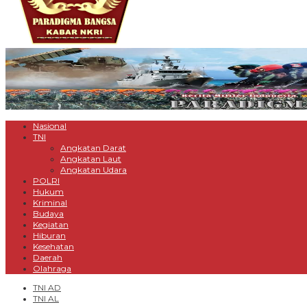
Nasional
TNI
Angkatan Darat
Angkatan Laut
Angkatan Udara
POLRI
Hukum
Kriminal
Budaya
Kegiatan
Hiburan
Kesehatan
Daerah
Olahraga
TNI AD
TNI AL