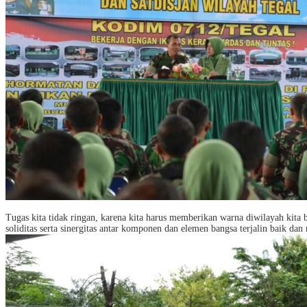
Tugas kita tidak ringan, karena kita harus memberikan warna diwilayah kita
soliditas serta sinergitas antar komponen dan elemen bangsa terjalin baik 