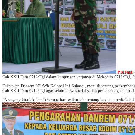
PB|Tegal
Cab XXII Dim 0712/Tgl dalam kunjungan kerjanya di Makodim 0712/Tgl, Se
Dikatakan Danrem 071/Wk Kolonel Inf Suhardi, menilik tentang perkembangan
Cab XXII Dim 0712/Tgl agar selalu mewaspadai setiap perkembangan situasi y
“Apa yang kita lakukan beberapa hari waktu lalu tentang kegiatan perkokoh 