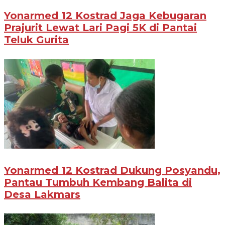
Yonarmed 12 Kostrad Jaga Kebugaran
Prajurit Lewat Lari Pagi 5K di Pantai
Teluk Gurita
Yonarmed 12 Kostrad Dukung Posyandu,
Pantau Tumbuh Kembang Balita di
Desa Lakmars