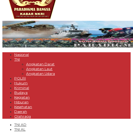
Nasional
TNI
Angkatan Darat
Angkatan Laut
Angkatan Udara
POLRI
Hukum
Kriminal
Budaya
Kegiatan
Hiburan
Kesehatan
Daerah
Olahraga
TNI AD
TNI AL