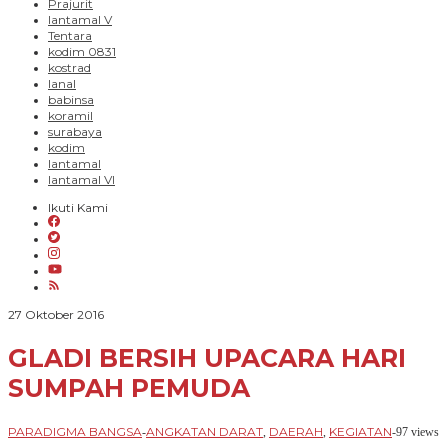
Prajurit
lantamal V
Tentara
kodim 0831
kostrad
lanal
babinsa
koramil
surabaya
kodim
lantamal
lantamal VI
Ikuti Kami
oleh
27 Oktober 2016
PARADIGMA
BANGSA
GLADI BERSIH UPACARA HARI
SUMPAH PEMUDA
PARADIGMA BANGSA
ANGKATAN DARAT
DAERAH
KEGIATAN
-
,
,
-
97 views