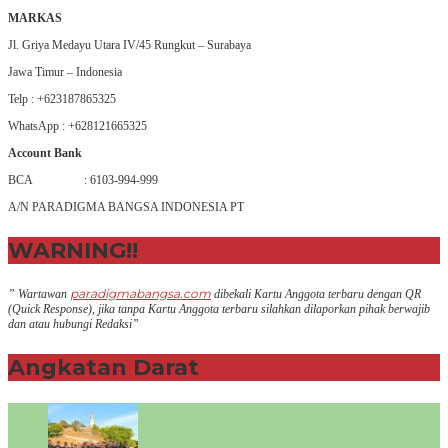
MARKAS
Jl. Griya Medayu Utara IV/45 Rungkut – Surabaya
Jawa Timur – Indonesia
Telp : +623187865325
WhatsApp : +628121665325
Account Bank
BCA : 6103-994-999
A/N PARADIGMA BANGSA INDONESIA PT
WARNING!!
paradigmabangsa.com
” Wartawan
dibekali Kartu Anggota terbaru dengan QR
(Q
uick Response
), jika tanpa Kartu Anggota terbaru silahkan dilaporkan pihak berwajib
dan atau hubungi Redaksi”
Angkatan Darat
+