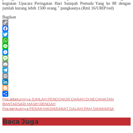
kegiatan Upacara Peringatan Hari Sumpah Pemuda Yang ke 88 dengan
jumlah kurang lebih 1500 orang.” pungkasnya.(Rml.16/URIP/red)
Bagikan
Copy
Link
Facebook
Twitter
WhatsApp
Line
Messenger
Message
Email
Telegram
Print
LinkedIn
Blogger
Navigasi
Pos sebelumnya
JUMLAH PENDONOR DARAH DI KECAMATAN
Share
BANTARSARI MASIH RENDAH
pos
Pos berikutnya
PERAN MASYARAKAT DALAM PAM SWAKARSA
Baca Juga