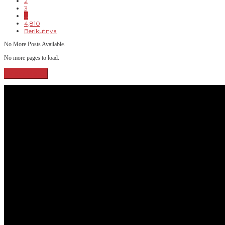
2
3
…
4,810
Berikutnya
No More Posts Available.
No more pages to load.
View More