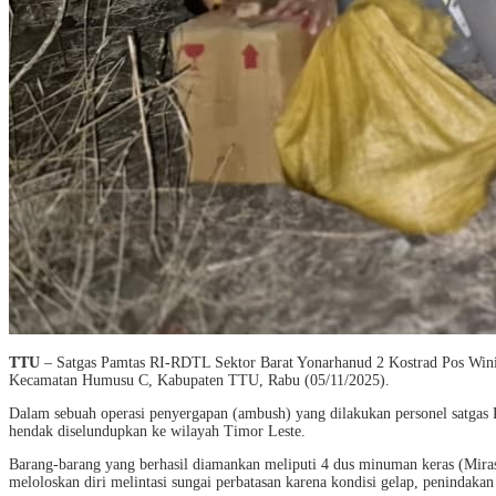
TTU
– Satgas Pamtas RI-RDTL Sektor Barat Yonarhanud 2 Kostrad Pos Wini
Kecamatan Humusu C, Kabupaten TTU, Rabu (05/11/2025).
Dalam sebuah operasi penyergapan (ambush) yang dilakukan personel satgas Po
hendak diselundupkan ke wilayah Timor Leste.
Barang-barang yang berhasil diamankan meliputi 4 dus minuman keras (Miras)
meloloskan diri melintasi sungai perbatasan karena kondisi gelap, penindaka