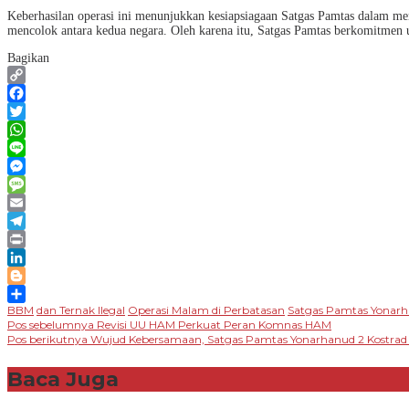
Keberhasilan operasi ini menunjukkan kesiapsiagaan Satgas Pamtas dalam me
mencolok antara kedua negara. Oleh karena itu, Satgas Pamtas berkomitmen un
Bagikan
Copy
Link
Facebook
Twitter
WhatsApp
Line
Messenger
Message
Email
Telegram
Print
LinkedIn
Blogger
BBM
dan Ternak Ilegal
Operasi Malam di Perbatasan
Satgas Pamtas Yonarha
Share
Navigasi
Pos sebelumnya
Revisi UU HAM Perkuat Peran Komnas HAM
Pos berikutnya
Wujud Kebersamaan, Satgas Pamtas Yonarhanud 2 Kostrad 
pos
Baca Juga