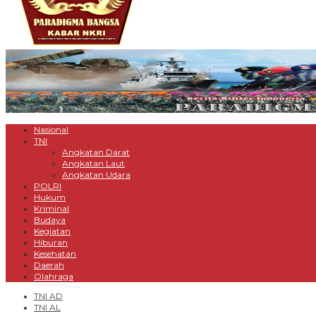
Nasional
TNI
Angkatan Darat
Angkatan Laut
Angkatan Udara
POLRI
Hukum
Kriminal
Budaya
Kegiatan
Hiburan
Kesehatan
Daerah
Olahraga
TNI AD
TNI AL