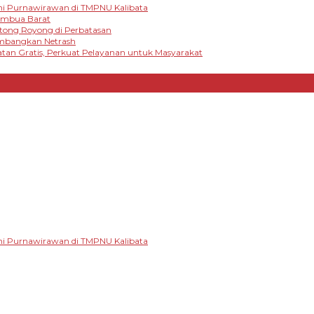
mi Purnawirawan di TMPNU Kalibata
tambua Barat
otong Royong di Perbatasan
embangkan Netrash
tan Gratis, Perkuat Pelayanan untuk Masyarakat
mi Purnawirawan di TMPNU Kalibata