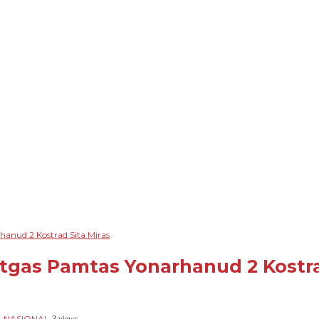
anud 2 Kostrad Sita Miras
atgas Pamtas Yonarhanud 2 Kostra
NASIONAL
,
-
3 views