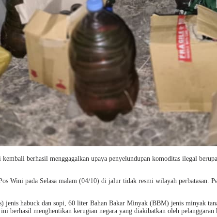
 kembali berhasil menggagalkan upaya penyelundupan komoditas ilegal beru
s Wini pada Selasa malam (04/10) di jalur tidak resmi wilayah perbatasan. Per
 jenis habuck dan sopi, 60 liter Bahan Bakar Minyak (BBM) jenis minyak tana
n ini berhasil menghentikan kerugian negara yang diakibatkan oleh pelanggara