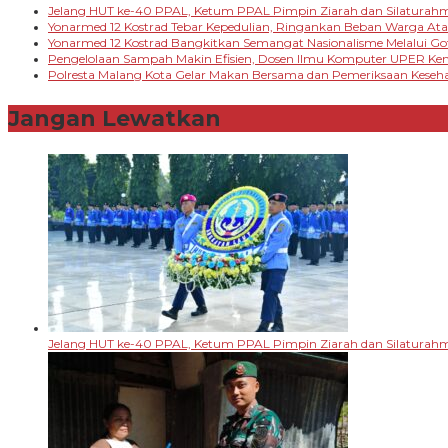
Jelang HUT ke-40 PPAL, Ketum PPAL Pimpin Ziarah dan Silaturah
Yonarmed 12 Kostrad Tebar Kepedulian, Ringankan Beban Warga A
Yonarmed 12 Kostrad Bangkitkan Semangat Nasionalisme Melalui G
Pengelolaan Sampah Makin Efisien, Dosen Ilmu Komputer UPER K
Polresta Malang Kota Gelar Makan Bersama dan Pemeriksaan Keseha
Jangan Lewatkan
Jelang HUT ke-40 PPAL, Ketum PPAL Pimpin Ziarah dan Silaturah