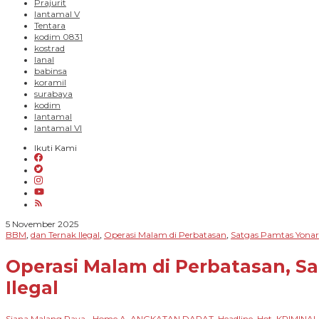
Prajurit
lantamal V
Tentara
kodim 0831
kostrad
lanal
babinsa
koramil
surabaya
kodim
lantamal
lantamal VI
Ikuti Kami
oleh
5 November 2025
Siana
BBM
dan Ternak Ilegal
Operasi Malam di Perbatasan
Satgas Pamtas Yonarh
,
,
,
Malang
Raya
Operasi Malam di Perbatasan, S
Ilegal
Siana Malang Raya
_Home A
ANGKATAN DARAT
Headline
Hot
KRIMINAL
-
,
,
,
,