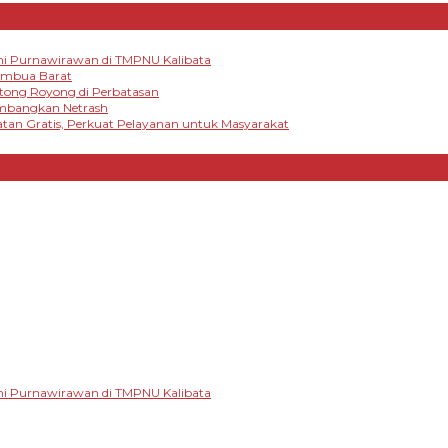
mi Purnawirawan di TMPNU Kalibata
tambua Barat
otong Royong di Perbatasan
embangkan Netrash
tan Gratis, Perkuat Pelayanan untuk Masyarakat
mi Purnawirawan di TMPNU Kalibata