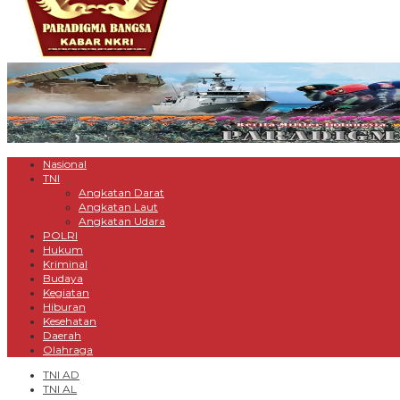
Nasional
TNI
Angkatan Darat
Angkatan Laut
Angkatan Udara
POLRI
Hukum
Kriminal
Budaya
Kegiatan
Hiburan
Kesehatan
Daerah
Olahraga
TNI AD
TNI AL