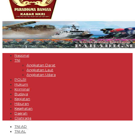
Nasional
TNI
Angkatan Darat
Angkatan Laut
Angkatan Udara
POLRI
Hukum
Kriminal
Budaya
Kegiatan
Hiburan
Kesehatan
Daerah
Olahraga
TNI AD
TNI AL