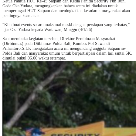
Ketua Panitia HUT Ke-45 Satpam dan Ketua Panitia Security Fun Run,
Gede Oka Yudara, mengungkapkan bahwa acara ini diadakan untuk
memperingati HUT Satpam dan meningkatkan kesadaran masyarakat akan
pentingnya keamanan.
“Kita buat events secara maksimal meski dengan persiapan yang terbatas,”
ujar Oka Yudara kepada Wartawan, Minggu (4/1/26)
Saat membuka kegiatan tersebut, Direktur Pembinaan Masyarakat
(Dirbinmas) pada Ditbinmas Polda Bali, Kombes Pol Suwandi
Prihantoro,S.I.K mengatakan acara ini mengundang anggota Satpam se-
Polda Bali dan masyarakat umum untuk berpartisipasi dalam lari santai 5K,
dimulai pukul 06.00 waktu setempat.