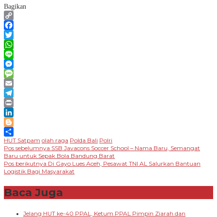
Bagikan
Copy
Link
Facebook
Twitter
WhatsApp
Line
Messenger
Message
Email
Telegram
Print
LinkedIn
Blogger
HUT Satpam
olah raga
Polda Bali
Polri
Share
Navigasi
Pos sebelumnya
SSB Javacons Soccer School – Nama Baru, Semangat
Baru untuk Sepak Bola Bandung Barat
pos
Pos berikutnya
Di Gayo Lues Aceh, Pesawat TNI AL Salurkan Bantuan
Logistik Bagi Masyarakat
Baca Juga
Jelang HUT ke-40 PPAL, Ketum PPAL Pimpin Ziarah dan