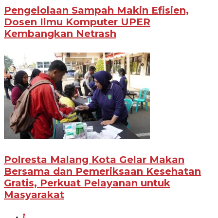
Pengelolaan Sampah Makin Efisien,
Dosen Ilmu Komputer UPER
Kembangkan Netrash
Polresta Malang Kota Gelar Makan
Bersama dan Pemeriksaan Kesehatan
Gratis, Perkuat Pelayanan untuk
Masyarakat
1