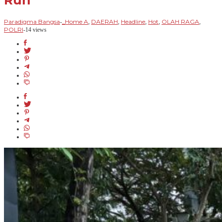
Run
Paradigma Bangsa
_Home A
DAERAH
Headline
Hot
OLAH RAGA
-
,
,
,
,
,
POLRI
-
14 views