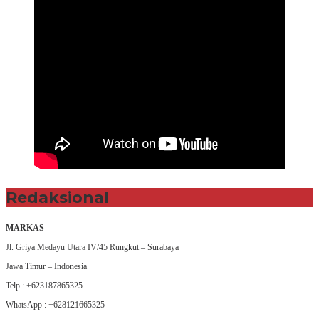
Redaksional
MARKAS
Jl. Griya Medayu Utara IV/45 Rungkut – Surabaya
Jawa Timur – Indonesia
Telp : +623187865325
WhatsApp : +628121665325