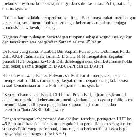
melainkan wahana kolaborasi, sinergi, dan soliditas antara Polri, Satpam,
dan masyarakat.
“Tujuan kami adalah memperkuat kemitraan Polri–masyarakat, membangun
kedekatan, serta menumbuhkan semangat kebersamaan dalam menjaga
kondusivitas wilayah,” jelasnya.
Kegiatan ditutup dengan pemotongan tumpeng sebagai wujud rasa syukur
dan tasyakuran atas pengabdian Satpam selama 45 tahun.
Di lokasi yang sama, Kasubdit Bin Satpam Polsus pada Ditbinmas Polda
Bali, AKBP Rahmawaty Ismail,S.E,S.I.K,M.M mengatakan kegiatan
puncak HUT Satpam ke-45 di Bali diselenggarakan oleh Ditbinmas Polda
Bali bekerja sama dengan BPD ABUJAPI dan DPD APSI.
Kepada wartawan, Pamen Polwan asal Makasar itu mengatakan selain
mempererat soliditas dan sinergi, kegiatan ini menjadi ruang kolaborasi
sosial-kemanusiaan antara Polri, Satpam dan masyarakat.
“Seperti disampaikan Bapak Dirbinmas Polda Bali, tujuan kegiatan ini
adalah memperkuat kebersamaan, meningkatkan kepercayaan publik, serta
menunjukkan hasil nyata pengabdian Satpam bagi keamanan dan
ketertiban,”kata AKBP Rahmawaty.
Dengan semangat kebersamaan dan dedikasi tersebut, peringatan HUT ke-
45 Satpam diharapkan semakin mengokohkan peran Satpam sebagai mitra
strategis Polri yang profesional, humanis, dan berkontribusi nyata bagi
masyarakat dan bangsa. (Dwi NH|*)