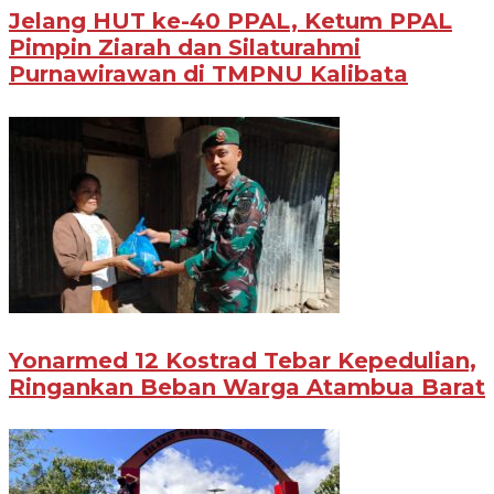
Jelang HUT ke-40 PPAL, Ketum PPAL
Pimpin Ziarah dan Silaturahmi
Purnawirawan di TMPNU Kalibata
Yonarmed 12 Kostrad Tebar Kepedulian,
Ringankan Beban Warga Atambua Barat