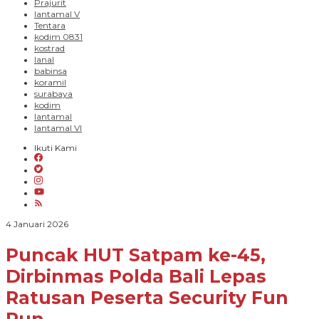
Prajurit
lantamal V
Tentara
kodim 0831
kostrad
lanal
babinsa
koramil
surabaya
kodim
lantamal
lantamal VI
Ikuti Kami
oleh
4 Januari 2026
Paradigma
Bangsa
Puncak HUT Satpam ke-45,
Dirbinmas Polda Bali Lepas
Ratusan Peserta Security Fun