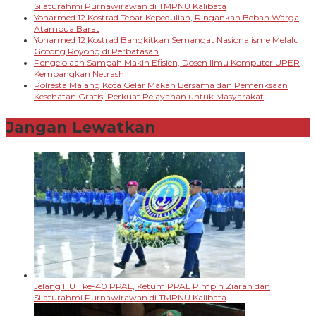
Silaturahmi Purnawirawan di TMPNU Kalibata
Yonarmed 12 Kostrad Tebar Kepedulian, Ringankan Beban Warga
Atambua Barat
Yonarmed 12 Kostrad Bangkitkan Semangat Nasionalisme Melalui
Gotong Royong di Perbatasan
Pengelolaan Sampah Makin Efisien, Dosen Ilmu Komputer UPER
Kembangkan Netrash
Polresta Malang Kota Gelar Makan Bersama dan Pemeriksaan
Kesehatan Gratis, Perkuat Pelayanan untuk Masyarakat
Jangan Lewatkan
Jelang HUT ke-40 PPAL, Ketum PPAL Pimpin Ziarah dan
Silaturahmi Purnawirawan di TMPNU Kalibata