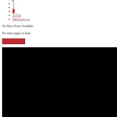
2
3
…
6,776
Berikutnya
No More Posts Available.
No more pages to load.
View More