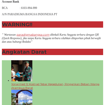
Account Bank
BCA : 6103-994-999
A/N PARADIGMA BANGSA INDONESIA PT
WARNING!!
paradigmabangsa.com
” Wartawan
dibekali Kartu Anggota terbaru dengan QR
(Q
uick Response
), jika tanpa Kartu Anggota terbaru silahkan dilaporkan pihak berwajib
dan atau hubungi Redaksi”
Angkatan Darat
+
Yonarmed 12 Kostrad Tebar Kepedulian, Ringankan Beban Warga
Atambua Barat