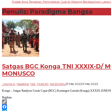
Polsek Koja Tegaskan Penindakan Judi di Walang Berdasarkan Lapo
Penulis:
Paradigma Bangsa
Satgas BGC Konga TNI XXXIX-D/
MONUSCO
oleh
_Home A
,
Headline
,
Hot
,
HUKUM
,
NASIONAL
|
11 Mei 2022
11 Mei 2022
Paradig
Kongo – Satgas Batalyon Gerak Cepat (BGC) Kontingen Garuda (Konga) XXXIX-D/MO
Bangsa
Bagikan
Copy