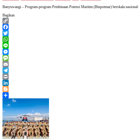
Banyuwangi – Program-program Pembinaan Potensi Maritim (Binpotmar) berskala nasional da
Bagikan
Copy
Link
Facebook
Twitter
WhatsApp
Line
Messenger
Message
Email
Telegram
Print
LinkedIn
Blogger
Share