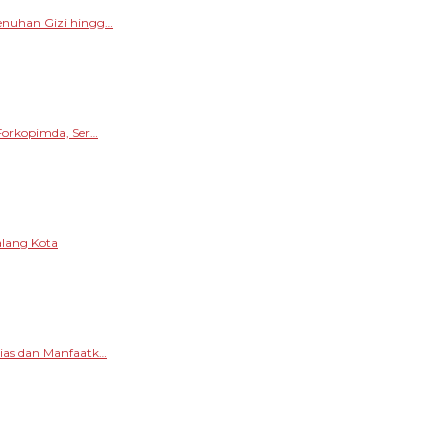
enuhan Gizi hingg…
Forkopimda, Ser…
alang Kota
sias dan Manfaatk…