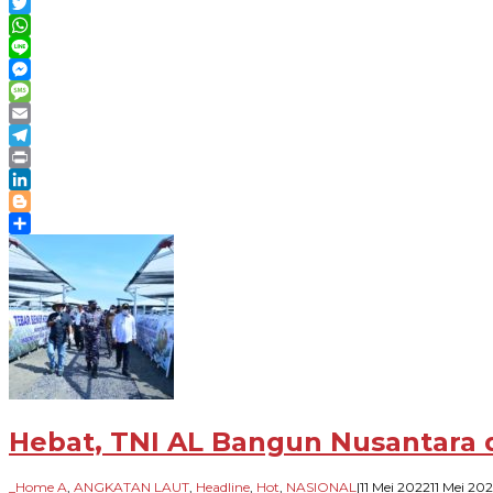
Link
Facebook
Twitter
WhatsApp
Line
Messenger
Message
Email
Telegram
Print
LinkedIn
Blogger
Share
Hebat, TNI AL Bangun Nusantara d
_Home A
,
ANGKATAN LAUT
,
Headline
,
Hot
,
NASIONAL
|
11 Mei 2022
11 Mei 20