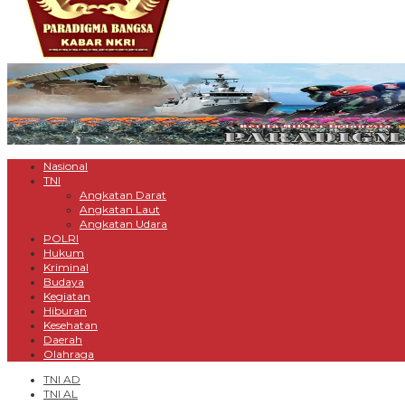
Nasional
TNI
Angkatan Darat
Angkatan Laut
Angkatan Udara
POLRI
Hukum
Kriminal
Budaya
Kegiatan
Hiburan
Kesehatan
Daerah
Olahraga
TNI AD
TNI AL