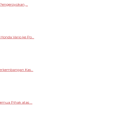
s Pengeroyokan,…
 Honda Vario ke Po…
 Perkembangan Kas…
Semua Pihak atas …