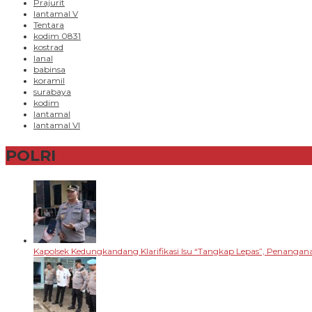
Prajurit
lantamal V
Tentara
kodim 0831
kostrad
lanal
babinsa
koramil
surabaya
kodim
lantamal
lantamal VI
POLRI
+
Kapolsek Kedungkandang Klarifikasi Isu “Tangkap Lepas”, Penangan