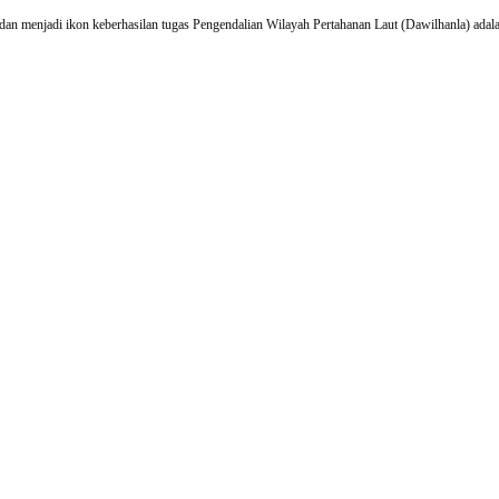
Paradigma
n menjadi ikon keberhasilan tugas Pengendalian Wilayah Pertahanan Laut (Dawilhanla) adala
Bangsa