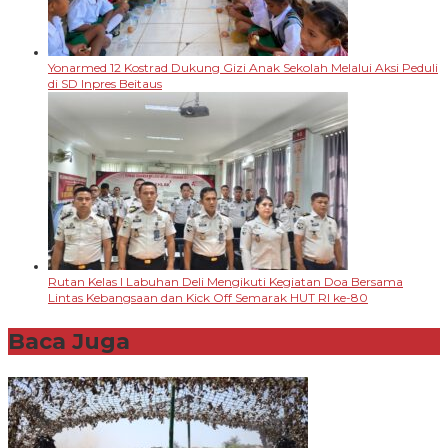
Yonarmed 12 Kostrad Dukung Gizi Anak Sekolah Melalui Aksi Peduli
di SD Inpres Beitaus
Rutan Kelas I Labuhan Deli Mengikuti Kegiatan Doa Bersama
Lintas Kebangsaan dan Kick Off Semarak HUT RI ke-80
Baca Juga