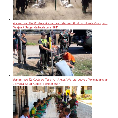
Yonarmed 11/GG dan Yonarmed 1/Roket Kostrad Asah Kesiapan
Prajurit Jaga Kedaulatan NKRI
Yonarmed 12 Kostrad Terangi Akses Warga Lewat Pemasangan
Lampu Solar Cell di Perbatasan