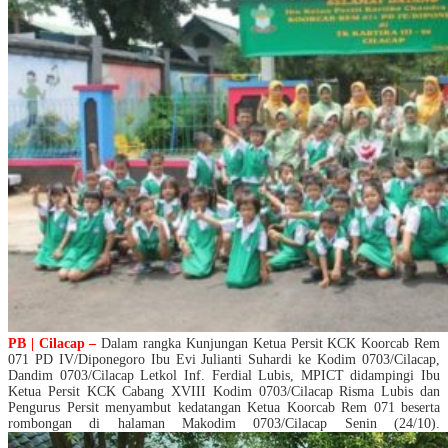
PB | Cilacap –
Dalam rangka Kunjungan Ketua Persit KCK Koorcab Rem
071 PD IV/Diponegoro Ibu Evi Julianti Suhardi ke Kodim 0703/Cilacap,
Dandim 0703/Cilacap Letkol Inf. Ferdial Lubis, MPICT didampingi Ibu
Ketua Persit KCK Cabang XVIII Kodim 0703/Cilacap Risma Lubis dan
Pengurus Persit menyambut kedatangan Ketua Koorcab Rem 071 beserta
rombongan di halaman Makodim 0703/Cilacap Senin (24/10).