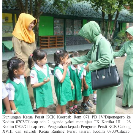
Kunjungan Ketua Persit KCK Koorcab Rem 071 PD IV/Diponegoro ke
Kodim 0703/Cilacap ada 2 agenda yakni meninjau TK Kartika III – 26
Kodim 0703/Cilacap serta Pengarahan kepada Pengurus Persit KCK Cabang
XVIII dan seluruh Ketua Ranting Persit jajaran Kodim 0703/Cilacap.