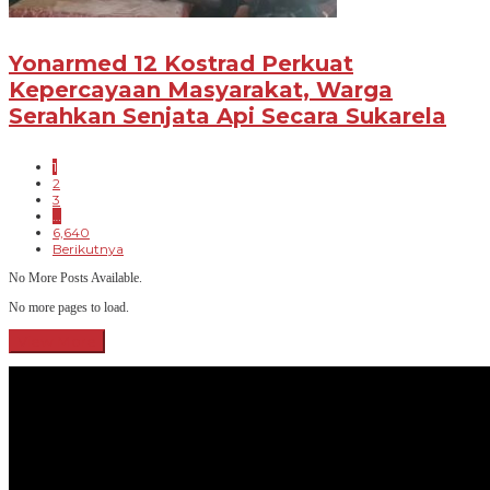
Yonarmed 12 Kostrad Perkuat
Kepercayaan Masyarakat, Warga
Serahkan Senjata Api Secara Sukarela
1
2
3
…
6,640
Berikutnya
No More Posts Available.
No more pages to load.
View More