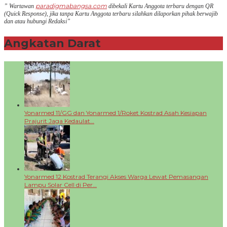
paradigmabangsa.com
” Wartawan
dibekali Kartu Anggota terbaru dengan QR
(Q
uick Response
), jika tanpa Kartu Anggota terbaru silahkan dilaporkan pihak berwajib
dan atau hubungi Redaksi”
Angkatan Darat
+
Yonarmed 11/GG dan Yonarmed 1/Roket Kostrad Asah Kesiapan
Prajurit Jaga Kedaulat…
Yonarmed 12 Kostrad Terangi Akses Warga Lewat Pemasangan
Lampu Solar Cell di Per…