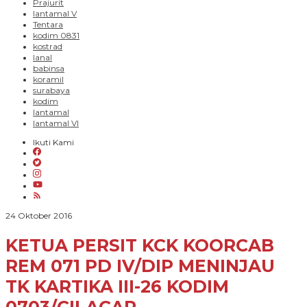
Prajurit
lantamal V
Tentara
kodim 0831
kostrad
lanal
babinsa
koramil
surabaya
kodim
lantamal
lantamal VI
Ikuti Kami
oleh
24 Oktober 2016
PARADIGMA
BANGSA
KETUA PERSIT KCK KOORCAB
REM 071 PD IV/DIP MENINJAU
TK KARTIKA III-26 KODIM