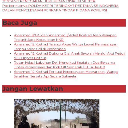
TENTANG PENEGAKAN HUKUM DAN DISIPLIN MILITER
pos
Pos berikutnya
POLDA KEPRI PERINGKAT PERTAMA SE INDONESIA
DALAM PENYELESAIAN PERKARA TINDAK PIDANA KORUPSI
Baca Juga
Yonarmed 11/GG dan Yonarmed 1/Roket Kostrad Asah Kesiapan
Prajurit Jaga Kedaulatan NKRI
Yonarmed 12 Kostrad Terangi Akses Warga Lewat Pemasangan
Lampu Solar Cell di Perbatasan
Yonarmed 12 Kostrad Dukung Gizi Anak Sekolah Melalui Aksi Peduli
di SD Inpres Beitaus
Rutan Kelas I Labuhan Deli Mengikuti Kegiatan Doa Bersama
Lintas Kebangsaan dan Kick Off Semarak HUT RI ke-80
Yonarmed 12 Kostrad Perkuat Kepercayaan Masyarakat, Warga
Serahkan Senjata Api Secara Sukarela
Jangan Lewatkan