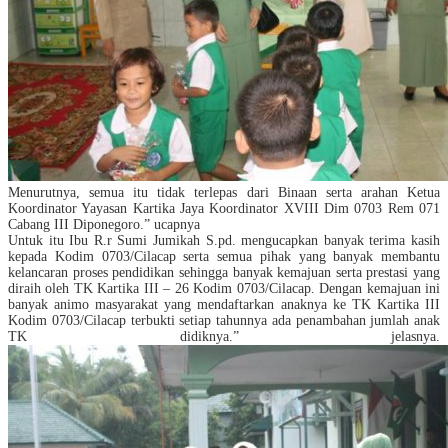
Menurutnya, semua itu tidak terlepas dari Binaan serta arahan Ketua
Koordinator Yayasan Kartika Jaya Koordinator XVIII Dim 0703 Rem 071
Cabang III Diponegoro.” ucapnya
Untuk itu Ibu R.r Sumi Jumikah S.pd. mengucapkan banyak terima kasih
kepada Kodim 0703/Cilacap serta semua pihak yang banyak membantu
kelancaran proses pendidikan sehingga banyak kemajuan serta prestasi yang
diraih oleh TK Kartika III – 26 Kodim 0703/Cilacap. Dengan kemajuan ini
banyak animo masyarakat yang mendaftarkan anaknya ke TK Kartika III
Kodim 0703/Cilacap terbukti setiap tahunnya ada penambahan jumlah anak
TK didiknya.” jelasnya.