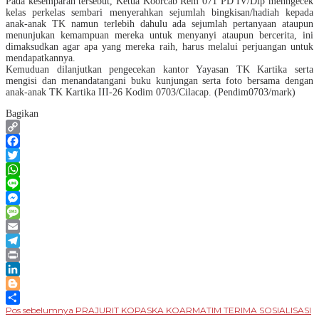
Pada kesemparan tersebut, Ketua Koorcab Rem 071 PD IV/Dip menngecek
kelas perkelas sembari menyerahkan sejumlah bingkisan/hadiah kepada
anak-anak TK namun terlebih dahulu ada sejumlah pertanyaan ataupun
menunjukan kemampuan mereka untuk menyanyi ataupun bercerita, ini
dimaksudkan agar apa yang mereka raih, harus melalui perjuangan untuk
mendapatkannya.
Kemuduan dilanjutkan pengecekan kantor Yayasan TK Kartika serta
mengisi dan menandatangani buku kunjungan serta foto bersama dengan
anak-anak TK Kartika III-26 Kodim 0703/Cilacap. (Pendim0703/mark)
Bagikan
Copy
Link
Facebook
Twitter
WhatsApp
Line
Messenger
Message
Email
Telegram
Print
LinkedIn
Blogger
Navigasi
Pos sebelumnya
PRAJURIT KOPASKA KOARMATIM TERIMA SOSIALISASI
Share