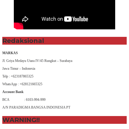
Redaksional
MARKAS
Jl. Griya Medayu Utara IV/45 Rungkut – Surabaya
Jawa Timur – Indonesia
Telp : +623187865325
WhatsApp : +628121665325
Account Bank
BCA : 6103-994-999
A/N PARADIGMA BANGSA INDONESIA PT
WARNING!!