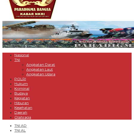
Nasional
TNI
Angkatan Darat
Angkatan Laut
Angkatan Udara
POLRI
Hukum
Kriminal
Budaya
Kegiatan
Hiburan
Kesehatan
Daerah
Olahraga
TNI AD
TNI AL