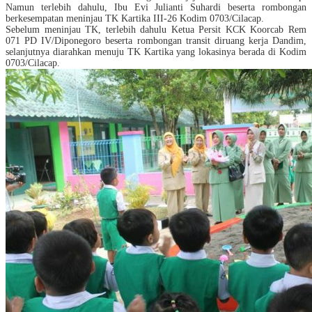
Namun terlebih dahulu, Ibu Evi Julianti Suhardi beserta rombongan
berkesempatan meninjau TK Kartika III-26 Kodim 0703/Cilacap.
Sebelum meninjau TK, terlebih dahulu Ketua Persit KCK Koorcab Rem
071 PD IV/Diponegoro beserta rombongan transit diruang kerja Dandim,
selanjutnya diarahkan menuju TK Kartika yang lokasinya berada di Kodim
0703/Cilacap.